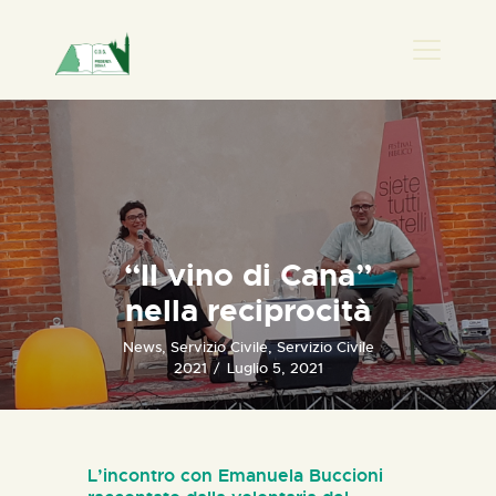
PRESENZA DONNA
HOME
CHI SIAMO
NEWS
PERCORSI
“Il vino di Cana”
BIBLIOTECA
nella reciprocità
ELISA SALERNO
News
,
Servizio Civile
,
Servizio Civile
CONTATTI
2021
Luglio 5, 2021
L’incontro con Emanuela Buccioni