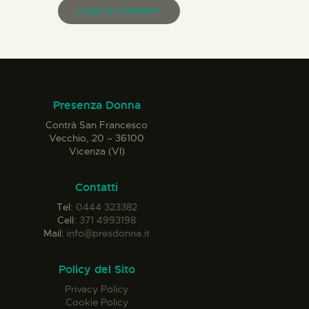
Presenza Donna
Contrà San Francesco
Vecchio, 20 – 36100
Vicenza (VI)
Contatti
Tel:
0444 323382
Cell:
371 4993198
Mail:
info@presdonna.it
Policy del Sito
Privacy Policy
Cookie Policy