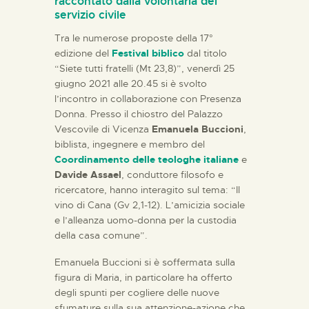
raccontato dalla volontaria del
servizio civile
Tra le numerose proposte della 17°
edizione del
Festival biblico
dal titolo
“Siete tutti fratelli (Mt 23,8)”, venerdì 25
giugno 2021 alle 20.45 si è svolto
l’incontro in collaborazione con Presenza
Donna. Presso il chiostro del Palazzo
Vescovile di Vicenza
Emanuela Buccioni
,
biblista, ingegnere e membro del
Coordinamento delle teologhe italiane
e
Davide Assael
, conduttore filosofo e
ricercatore, hanno interagito sul tema: “Il
vino di Cana (Gv 2,1-12). L’amicizia sociale
e l’alleanza uomo-donna per la custodia
della casa comune”.
Emanuela Buccioni si è soffermata sulla
figura di Maria, in particolare ha offerto
degli spunti per cogliere delle nuove
sfumature sulla sua attenzione-azione che