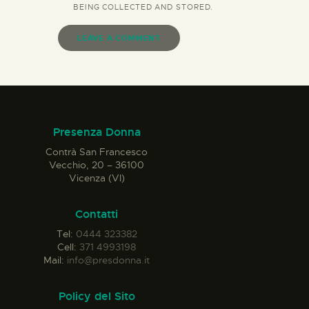
BEING
COLLECTED AND STORED
.
Presenza Donna
Contrà San Francesco
Vecchio, 20 – 36100
Vicenza (VI)
Contatti
Tel:
0444 323382
Cell:
371 4993198
Mail:
info@presdonna.it
Policy del Sito