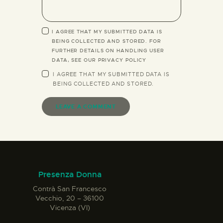
I AGREE THAT MY SUBMITTED DATA IS
BEING COLLECTED AND STORED. FOR
FURTHER DETAILS ON HANDLING USER
DATA, SEE OUR
PRIVACY POLICY
I AGREE THAT MY SUBMITTED DATA IS
BEING
COLLECTED AND STORED
.
Presenza Donna
Contrà San Francesco
Vecchio, 20 – 36100
Vicenza (VI)