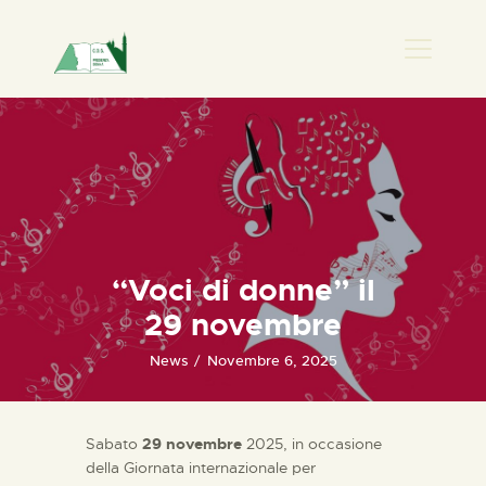
PRESENZA DONNA
HOME
CHI SIAMO
NEWS
PERCORSI
“Voci di donne” il
BIBLIOTECA
29 novembre
ELISA SALERNO
CONTATTI
News
Novembre 6, 2025
Sabato
29 novembre
2025, in occasione
della Giornata internazionale per