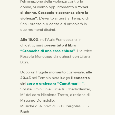
l’eliminazione della violenza contro le
donne, vi diamo appuntamento a
“Voci
di donne. Coraggio e speranza oltre la
violenza”
. L’evento si terrà al Tempio di
San Lorenzo a Vicenza e si articolerà in
due momenti distinti.
Alle 19.00
, nell’Aula Francescana in
chiostro, sarà
presentato il libro
“Cronache di una casa chiusa”
. L’autrice
Rossella Menegato dialogherà con Liliana
Boni.
Dopo un frugale momento conviviale,
alle
20.45
nel Tempio avrà luogo il
concerto
del
coro e orchestra “CantAmarilli”
.
Soliste Jimin Oh e Lucie A. Oberhollenzer,
M° del coro Nicoletta Tretto, direzione di
Massimo Donadello.
Musiche di A. Vivaldi, G.B. Pergolesi, J.S.
Bach.