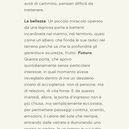
avidi di cammino, pensieri difficili da
trattenere.
La bellezza
. Un piccolo miracolo operato
da una legnosa porta a battenti
incardinata nel marmo, nel territorio, quasi
come un albero che fonda le sue radici nel
terreno perché sa che la profondità gli
garantisce sicurezza, frutto.
Futuro
.
Questa porta, che aprivo
quotidianamente senza particolare
interesse, in quel momento aveva
risvegliato dentro di me un desiderio
innato di accoglienza: non di persone, ma
di relazioni, di vita forse. E da questo
martedì, allora, la porta d’ingresso non è
più chiusa, ma semplicemente accostata,
per permettere passaggi continui, scambi,
emozioni, il calore del sole che riempie,
entrando dalle vetrate e illuminando uno
spazio in ombra. In un tempo in cui tutto