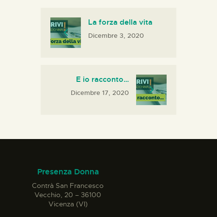
La forza della vita
Dicembre 3, 2020
E io racconto…
Dicembre 17, 2020
Presenza Donna
Contrà San Francesco
Vecchio, 20 – 36100
Vicenza (VI)