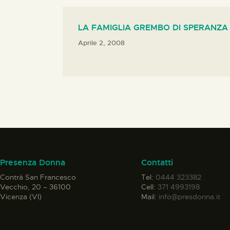
LA FAMIGLIA GREMBO DI SPERANZA
Aprile 2, 2008
Presenza Donna
Contatti
Contrà San Francesco
Tel:
0444 323382
Vecchio, 20 – 36100
Cell:
371 4993198
Vicenza (VI)
Mail:
info@presdonna.it