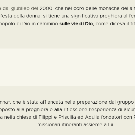
e dal giubileo del
2000
, che nel coro delle monache della 
festa della donna, si tiene una significativa preghiera al 
sulle vie di Dio
i popolo di Dio in cammino
, come diceva il ti
nna”
, che è stata affiancata nella preparazione dal grupp
oposto alla preghiera e alla riflessione l’esperienza
di alcu
a nella chiesa di Filippi e Priscilla ed Aquila fondatori con
missionari itineranti assieme a lui.