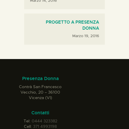
Marzo 14, 2016
PROGETTO A PRESENZA
DONNA
Marzo 19, 2016
Presenza Donna
Contrà San Francesco
Vecchio, 20 – 36100
Vicenza (VI)
Contatti
Tel:
0444 323382
Cell:
371 4993198