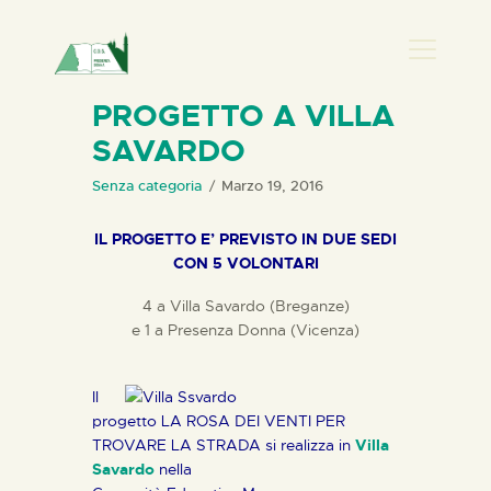
PRESENZA DONNA
PROGETTO A VILLA
SAVARDO
HOME
CHI SIAMO
Senza categoria
Marzo 19, 2016
NEWS
IL PROGETTO E’ PREVISTO IN DUE SEDI
PERCORSI
CON 5 VOLONTARI
BIBLIOTECA
4 a Villa Savardo (Breganze)
ELISA SALERNO
e 1 a Presenza Donna (Vicenza)
CONTATTI
Il
progetto LA ROSA DEI VENTI PER
TROVARE LA STRADA si realizza in
Villa
Savardo
nella