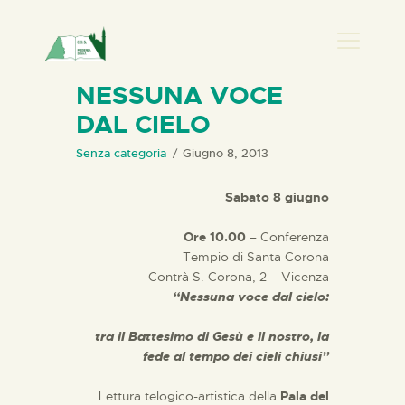
PRESENZA DONNA
NESSUNA VOCE
DAL CIELO
HOME
CHI SIAMO
Senza categoria
Giugno 8, 2013
NEWS
Sabato 8 giugno
PERCORSI
Ore 10.00
– Conferenza
BIBLIOTECA
Tempio di Santa Corona
ELISA SALERNO
Contrà S. Corona, 2 – Vicenza
CONTATTI
“Nessuna voce dal cielo:
tra il Battesimo di Gesù e il nostro, la
fede al tempo dei cieli chiusi”
Lettura telogico-artistica della
Pala del