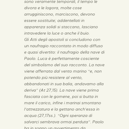
sono veramente temporali, il tempo le
divora e le logora, molte cose
arrugginiscono, marciscono, devono
essere sostituite; addentellati in
apparenza solidi si staccano, lasciano
intravedere la luce o anche il buio.
Gli Atti degli apostoli si concludono con
un naufragio raccontato in modo diffuso
e quasi divertito: il naufragio della nave di
Paolo. Luca è perfettamente cosciente
del simbolismo del suo racconto. La nave
viene afferrata dal vento marino “e, non
potendo più resistere al vento,
abbandonati in sua balia, andavamo alla
deriva” (At 27,15). La nave viene prima
fasciata con le gomene, poi si butta in
mare il carico, infine i marinai smontano
l’attrezzatura e la gettano anch’essa in
acqua (27,17ss.). “Ogni speranza di
salvarci sembrava ormai perduta”. Paolo
ha in sogno un avvertimento da