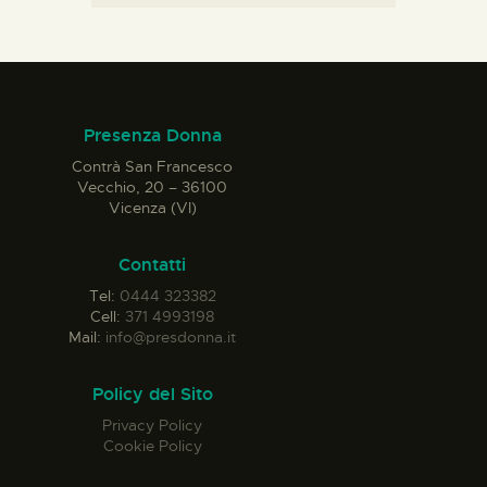
Presenza Donna
Contrà San Francesco
Vecchio, 20 – 36100
Vicenza (VI)
Contatti
Tel:
0444 323382
Cell:
371 4993198
Mail:
info@presdonna.it
Policy del Sito
Privacy Policy
Cookie Policy