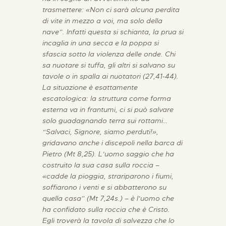
trasmettere: «Non ci sarà alcuna perdita
di vite in mezzo a voi, ma solo della
nave”. Infatti questa si schianta, la prua si
incaglia in una secca e la poppa si
sfascia sotto la violenza delle onde. Chi
sa nuotare si tuffa, gli altri si salvano su
tavole o in spalla ai nuotatori (27,41-44).
La situazione è esattamente
escatologica: la struttura come forma
esterna va in frantumi, ci si può salvare
solo guadagnando terra sui rottami…
“Salvaci, Signore, siamo perduti!»,
gridavano anche i discepoli nella barca di
Pietro (Mt 8,25). L’uomo saggio che ha
costruito la sua casa sulla roccia –
«cadde la pioggia, strariparono i fiumi,
soffiarono i venti e si abbatterono su
quella casa” (Mt 7,24s.) – è l’uomo che
ha confidato sulla roccia che è Cristo.
Egli troverà la tavola di salvezza che lo