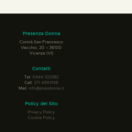
Presenza Donna
Contrà San Francesco
Vecchio, 20 – 36100
Vicenza (VI)
Contatti
Tel:
0444 323382
Cell:
371 4993198
Mail:
info@presdonna.it
Policy del Sito
Privacy Policy
Cookie Policy