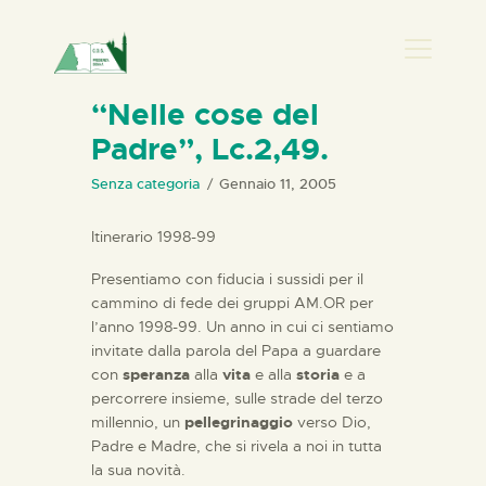
PRESENZA DONNA
“Nelle cose del
Padre”, Lc.2,49.
HOME
CHI SIAMO
Senza categoria
Gennaio 11, 2005
NEWS
Itinerario 1998-99
PERCORSI
Presentiamo con fiducia i sussidi per il
BIBLIOTECA
cammino di fede dei gruppi AM.OR per
ELISA SALERNO
l’anno 1998-99. Un anno in cui ci sentiamo
invitate dalla parola del Papa a guardare
CONTATTI
con
speranza
alla
vita
e alla
storia
e a
percorrere insieme, sulle strade del terzo
millennio, un
pellegrinaggio
verso Dio,
Padre e Madre, che si rivela a noi in tutta
la sua novità.