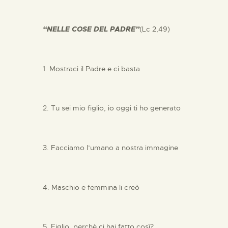
“NELLE COSE DEL PADRE”
(Lc 2,49)
1. Mostraci il Padre e ci basta
2. Tu sei mio figlio, io oggi ti ho generato
3. Facciamo l’umano a nostra immagine
4. Maschio e femmina li creò
5. Figlio, perchè ci hai fatto così?