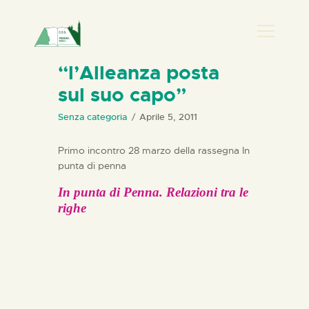
PRESENZA DONNA
“l’Alleanza posta
sul suo capo”
HOME
CHI SIAMO
Senza categoria
Aprile 5, 2011
NEWS
Primo incontro 28 marzo della rassegna In
PERCORSI
punta di penna
BIBLIOTECA
In punta di Penna. Relazioni tra le
ELISA SALERNO
r
ighe
CONTATTI