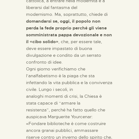
cattolica, a entrare nella modernità e a
liberarsi dal fantasma del
modernismo. Ma, soprattutto, chiede di
domandarsi se, oggi, il popolo non
perda la fede proprio perché gli viene
somministrata pappa devozionale e non
il «cibo solido»
, che, per essere tale,
deve essere impastato di buona
divulgazione e condito da un serrato
confronto di idee.
Ogni giorno verifichiamo che
l’analfabetismo è la piaga che sta
infettando la vita pubblica e la convivenza
civile. Lungo i secoli, in
analoghi momenti di crisi, la Chiesa è
stata capace di “armare la
resistenza”, perché ha fatto quello che
auspicava Marguerite Yourcenar:
«Fondare biblioteche è come costruire
ancora granai pubblici, ammassare
riserve contro un inverno dello spirito che,