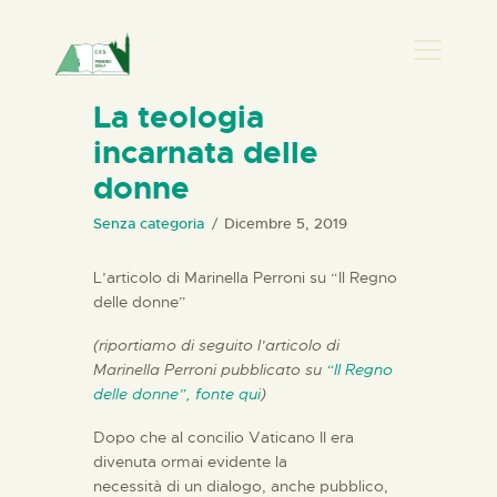
PRESENZA DONNA
La teologia
incarnata delle
HOME
donne
CHI SIAMO
NEWS
Senza categoria
Dicembre 5, 2019
PERCORSI
L’articolo di Marinella Perroni su “Il Regno
BIBLIOTECA
delle donne”
ELISA SALERNO
(riportiamo di seguito l’articolo di
CONTATTI
Marinella Perroni pubblicato su
“Il Regno
delle donne”, fonte qui
)
Dopo che al concilio Vaticano II era
divenuta ormai evidente la
necessità di un dialogo, anche pubblico,