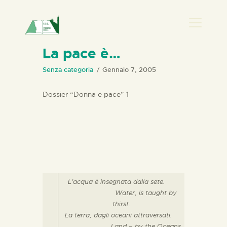
PRESENZA DONNA
La pace è…
HOME
Senza categoria
Gennaio 7, 2005
CHI SIAMO
Dossier “Donna e pace” 1
NEWS
PERCORSI
BIBLIOTECA
ELISA SALERNO
CONTATTI
L’acqua è insegnata dalla sete.
Water, is taught by
thirst.
La terra, dagli oceani attraversati.
Land – by the Oceans