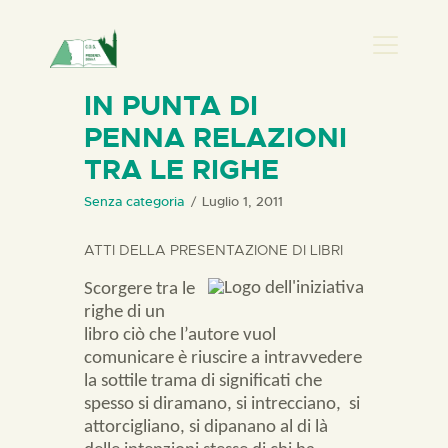
PRESENZA DONNA
IN PUNTA DI
PENNA RELAZIONI
HOME
TRA LE RIGHE
CHI SIAMO
NEWS
Senza categoria
Luglio 1, 2011
PERCORSI
ATTI DELLA PRESENTAZIONE DI LIBRI
BIBLIOTECA
Scorgere tra le
ELISA SALERNO
righe di un
CONTATTI
libro ciò che l’autore vuol
comunicare è riuscire a intravvedere
la sottile trama di significati che
spesso si diramano, si intrecciano,
si
attorcigliano, si dipanano al di là