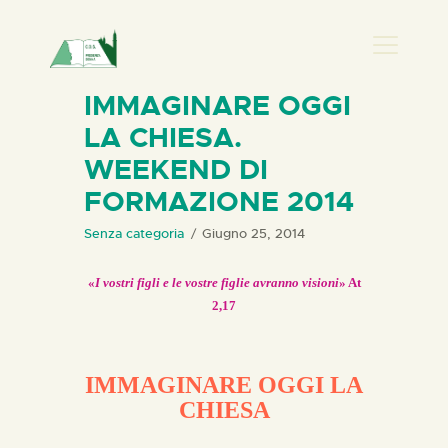
PRESENZA DONNA
IMMAGINARE OGGI
LA CHIESA.
HOME
WEEKEND DI
CHI SIAMO
FORMAZIONE 2014
NEWS
PERCORSI
Senza categoria
Giugno 25, 2014
BIBLIOTECA
«
I vostri figli e le vostre figlie avranno visioni
» At
ELISA SALERNO
2,17
CONTATTI
IMMAGINARE OGGI LA
CHIESA