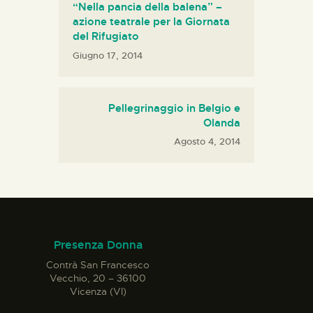
“Nella pancia della balena” –
azione teatrale per la Giornata
del Rifugiato
Giugno 17, 2014
Pellegrinaggio in Belgio e
Olanda
Agosto 4, 2014
Presenza Donna
Contrà San Francesco
Vecchio, 20 – 36100
Vicenza (VI)