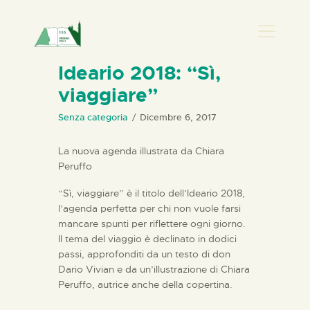
PRESENZA DONNA
Ideario 2018: “Sì,
viaggiare”
HOME
CHI SIAMO
Senza categoria
Dicembre 6, 2017
NEWS
La nuova agenda illustrata da Chiara
PERCORSI
Peruffo
BIBLIOTECA
“Sì, viaggiare” è il titolo dell’Ideario 2018,
ELISA SALERNO
l’agenda perfetta per chi non vuole farsi
mancare spunti per riflettere ogni giorno.
CONTATTI
Il tema del viaggio è declinato in dodici
passi, approfonditi da un testo di don
Dario Vivian e da un’illustrazione di Chiara
Peruffo, autrice anche della copertina.