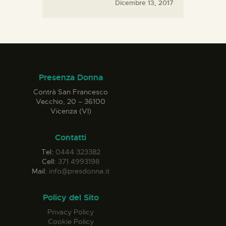
Dicembre 13, 2017
Presenza Donna
Contrà San Francesco
Vecchio, 20 – 36100
Vicenza (VI)
Contatti
Tel:
0444 323382
Cell:
371 4993198
Mail:
info@presdonna.it
Policy del Sito
Privacy Policy
Cookie Policy