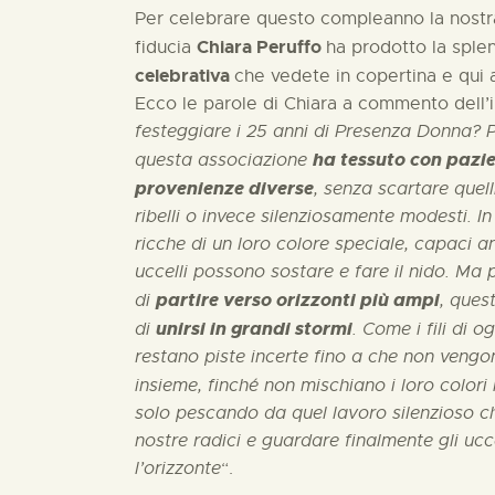
Per celebrare questo compleanno la nostra 
Chiara Peruffo
fiducia
ha prodotto la sple
celebrativa
che vedete in copertina e qui a
Ecco le parole di Chiara a commento dell’
festeggiare i 25 anni di Presenza Donna?
ha tessuto con pazien
questa associazione
provenienze diverse
, senza scartare que
ribelli o invece silenziosamente modesti. In
ricche di un loro colore speciale, capaci a
uccelli possono sostare e fare il nido. Ma 
partire verso orizzonti più ampi
di
, ques
unirsi in grandi stormi
di
. Come i fili di 
restano piste incerte fino a che non vengon
insieme, finché non mischiano i loro colori
solo pescando da quel lavoro silenzioso ch
nostre radici e guardare finalmente gli ucce
l’orizzonte
“.