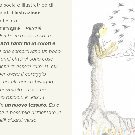
socia e illustratrice di
illustrazione
ndida
 fianco.
immagine: “
Perché
 Perché in modo tenace
za tanti fili di colori e
lli che sembravano un poco
 ogni città vi sono case
nche di essere rami su cui
per avere il coraggio
ti uccelli hanno bisogno
ogni singola casa, che
o raccolti e tessuti
un nuovo tessuto
 in
. Ed è
e è possibile alimentare le
lli alzarsi verso