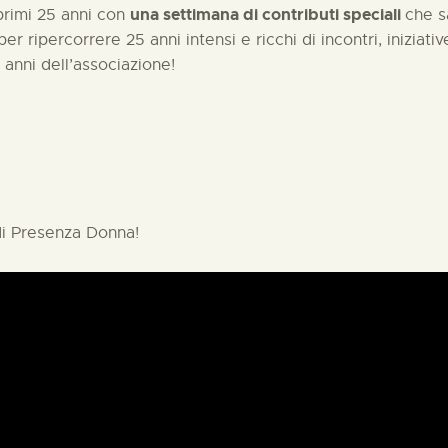
una settimana di contributi speciali
rimi 25 anni con
che s
per ripercorrere 25 anni intensi e ricchi di incontri, iniziati
 anni dell’associazione!
 di Presenza Donna!