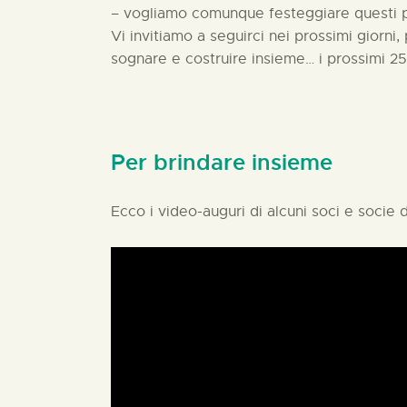
– vogliamo comunque festeggiare questi p
Vi invitiamo a seguirci nei prossimi giorni, 
sognare e costruire insieme… i prossimi 25
Per brindare insieme
Ecco i video-auguri di alcuni soci e socie