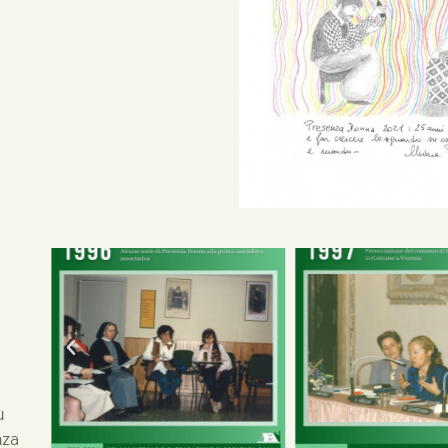
ù
nza