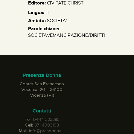
Editore:
CIVITATE CHRIST
Lingua:
IT
Ambito:
SOCIETA'
Parole chiave:
SOCIETA'/EMANCIPAZIONE/DIRITTI
Presenza Donna
Contrà San Francesco
Vecchio, 20 – 36100
Vicenza (VI)
Contatti
Tel:
0444 323382
Cell:
371 4993198
Mail:
info@presdonna.it