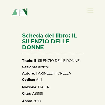
PRESENZA DONNA
HOME
Scheda del libro: IL
CHI SIAMO
SILENZIO DELLE
DONNE
NEWS
PERCORSI
Titolo:
IL SILENZIO DELLE DONNE
BIBLIOTECA
Sezione:
Articoli
ELISA SALERNO
Autore:
FARINELLI FIORELLA
CONTATTI
Codice:
Ah1
Nazione:
ITALIA
Città:
ASSISI
Anno:
2010