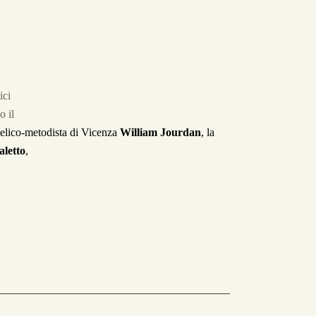
ici
o il
elico-metodista di Vicenza
William Jourdan
, la
letto
,