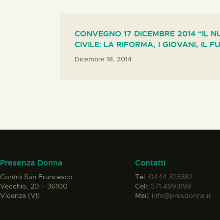
CONVEGNO 17 DICEMBRE 2014 “IL N
CIVILE: LA RIFORMA, I GIOVANI, IL F
Dicembre 18, 2014
Presenza Donna
Contatti
Contrà San Francesco
Tel:
0444 323382
Vecchio, 20 – 36100
Cell:
371 4993198
Vicenza (VI)
Mail:
info@presdonna.it