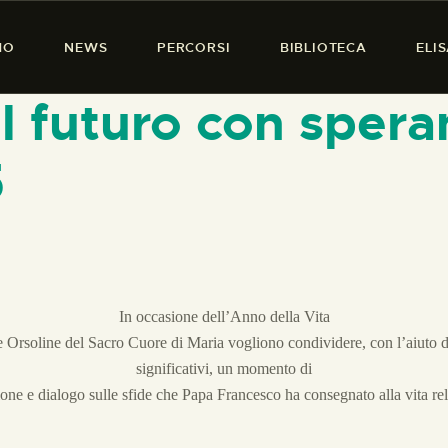
HOME
MO
NEWS
PERCORSI
BIBLIOTECA
ELI
CHI SIAMO
PRESENZA DONNA
l futuro con spera
NEWS
5
PERCORSI
BIBLIOTECA
ELISA SALERNO
In occasione dell’Anno della Vita
CONTATTI
e Orsoline del Sacro Cuore di Maria vogliono condividere
, con l’aiuto 
significativi,
un momento di
sione e dialogo sulle sfide che Papa Francesco ha consegnato alla vita rel