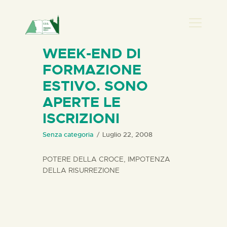
PRESENZA DONNA
WEEK-END DI
FORMAZIONE
HOME
ESTIVO. SONO
CHI SIAMO
APERTE LE
NEWS
ISCRIZIONI
PERCORSI
BIBLIOTECA
Senza categoria
Luglio 22, 2008
ELISA SALERNO
POTERE DELLA CROCE, IMPOTENZA
CONTATTI
DELLA RISURREZIONE