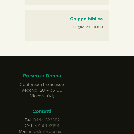
Gruppo biblico
Luglio 22, 2008
Presenza Donna
Contrà San Francesco
Vecchio, 20 – 36100
Vicenza (VI)
Contatti
Tel:
0444 323382
Cell:
371 4993198
Mail:
info@presdonna.it