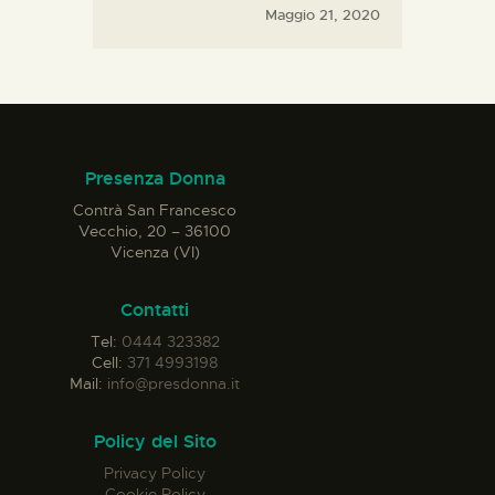
Maggio 21, 2020
Presenza Donna
Contrà San Francesco
Vecchio, 20 – 36100
Vicenza (VI)
Contatti
Tel:
0444 323382
Cell:
371 4993198
Mail:
info@presdonna.it
Policy del Sito
Privacy Policy
Cookie Policy