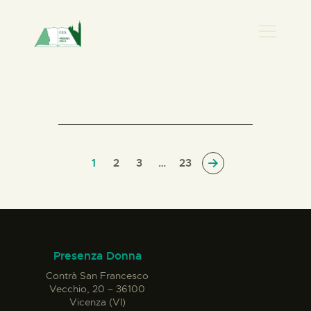
PRESENZA DONNA
HOME
CHI SIAMO
NEWS
PERCORSI
1
2
3
>
…
23
BIBLIOTECA
ELISA SALERNO
CONTATTI
Presenza Donna
Contrà San Francesco
Vecchio, 20 – 36100
Vicenza (VI)