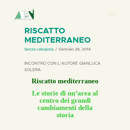
PRESENZA DONNA
RISCATTO
MEDITERRANEO
HOME
CHI SIAMO
Senza categoria
Gennaio 28, 2014
NEWS
INCONTRO CON L’AUTORE GIANLUCA
PERCORSI
SOLERA
BIBLIOTECA
Riscatto mediterraneo
ELISA SALERNO
Le storie di un’area al
CONTATTI
centro dei grandi
cambiamenti della
storia