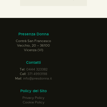
Presenza Donna
Contrà San Francesco
Vecchio, 20 – 36100
Vicenza (VI)
Contatti
Tel:
0444 323382
Cell:
371 4993198
Mail:
info@presdonna.it
Policy del Sito
Privacy Policy
Cookie Policy