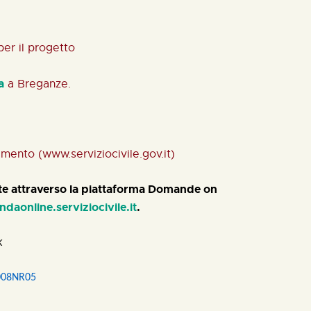
 per il progetto
a
a Brega
nze.
rtimento
(www.serviziocivile.gov.it)
nte attraverso la piattaforma Domande on
daonline.serviziocivile.it
.
k
0008NR05