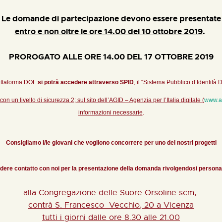
Le domande di partecipazione devono essere presentate
entro e non oltre le ore 14.00 del 10 ottobre 2019
.
PROROGATO ALLE ORE 14.00 DEL 17 OTTOBRE 2019
iattaforma DOL
si potrà accedere attraverso SPID
, il “Sistema Pubblico d’Identità D
 un livello di sicurezza 2; sul sito dell’AGID – Agenzia per l’Italia digitale (
www.ag
informazioni necessarie
.
Consigliamo i/le giovani che vogliono concorrere per uno dei nostri progetti
ndere contatto con noi per la presentazione della domanda rivolgendosi perso
alla Congregazione delle Suore Orsoline scm,
contrà S. Francesco Vecchio, 20 a Vicenza
t
utti i giorni dalle ore 8.30 alle 21.00