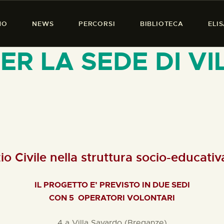
HOME
MO
NEWS
PERCORSI
BIBLIOTECA
ELI
CHI SIAMO
PRESENZA DONNA
R LA SEDE DI VI
NEWS
PERCORSI
BIBLIOTECA
ELISA SALERNO
io Civile nella struttura socio-educativ
CONTATTI
IL PROGETTO E’ PREVISTO IN DUE SEDI
CON 5 OPERATORI VOLONTARI
4 a Villa Savardo (Breganze)