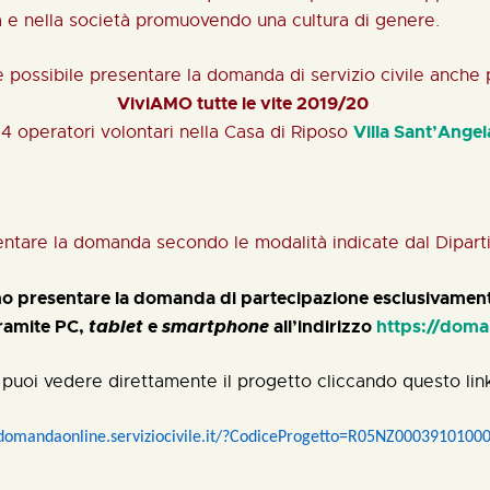
ia e nella società promuovendo una cultura di genere.
 è possibile presentare la domanda di servizio civile anche
ViviAMO tutte le vite 2019/20
Villa Sant’Angel
4 operatori volontari nella Casa di Riposo
esentare la domanda secondo le modalità indicate dal Dipa
nno presentare la domanda di partecipazione esclusivame
tramite PC,
tablet
e
smartphone
all’indirizzo
https://doman
puoi vedere direttamente il progetto cliccando questo lin
/domandaonline.serviziocivile.it/?CodiceProgetto=R05NZ000391010