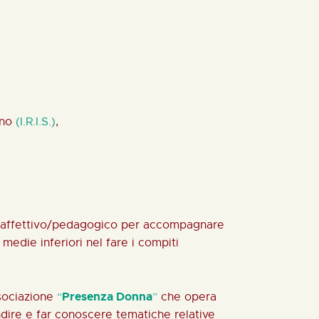
ino
(I.R.I.S.)
,
orto affettivo/pedagogico per accompagnare
medie inferiori nel fare i compiti
Presenza Donna
ssociazione
“
”
che opera
ndire e far conoscere tematiche relative