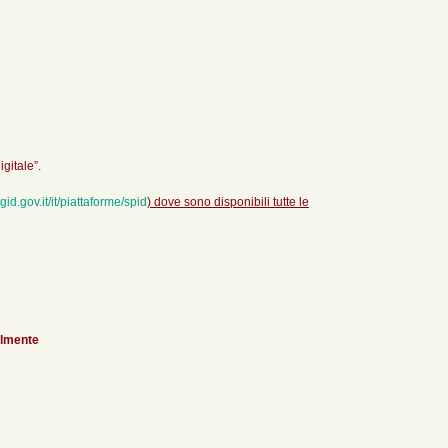
igitale”.
id.gov.it/it/piattaforme/spid
) dove sono disponibili tutte le
nalmente