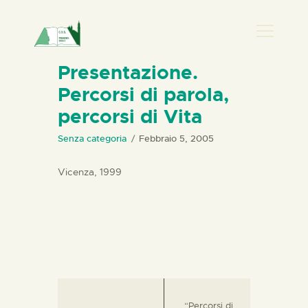
PRESENZA DONNA
Presentazione.
Percorsi di parola,
HOME
percorsi di Vita
CHI SIAMO
NEWS
Senza categoria
Febbraio 5, 2005
PERCORSI
Vicenza, 1999
BIBLIOTECA
ELISA SALERNO
CONTATTI
“Percorsi di