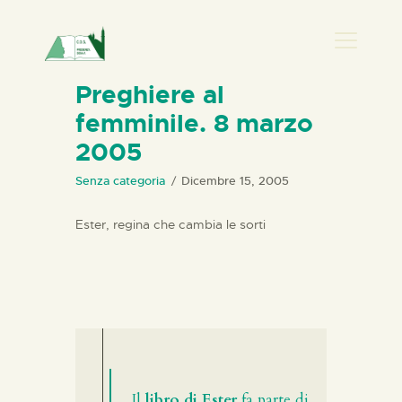
PRESENZA DONNA
Preghiere al
femminile. 8 marzo
HOME
2005
CHI SIAMO
NEWS
Senza categoria
Dicembre 15, 2005
PERCORSI
Ester, regina che cambia le sorti
BIBLIOTECA
ELISA SALERNO
CONTATTI
Il
libro di Ester
fa parte di