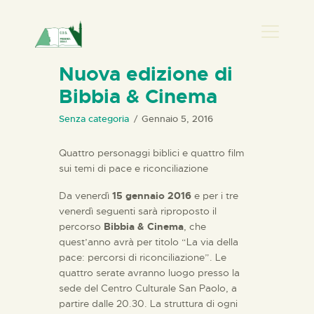
PRESENZA DONNA
Nuova edizione di
Bibbia & Cinema
HOME
CHI SIAMO
Senza categoria
Gennaio 5, 2016
NEWS
Quattro personaggi biblici e quattro film
PERCORSI
sui temi di pace e riconciliazione
BIBLIOTECA
Da venerdì
15 gennaio 2016
e per i tre
ELISA SALERNO
venerdì seguenti sarà riproposto il
percorso
Bibbia & Cinema
, che
CONTATTI
quest’anno avrà per titolo “La via della
pace: percorsi di riconciliazione”. Le
quattro serate avranno luogo presso la
sede del Centro Culturale San Paolo, a
partire dalle 20.30. La struttura di ogni