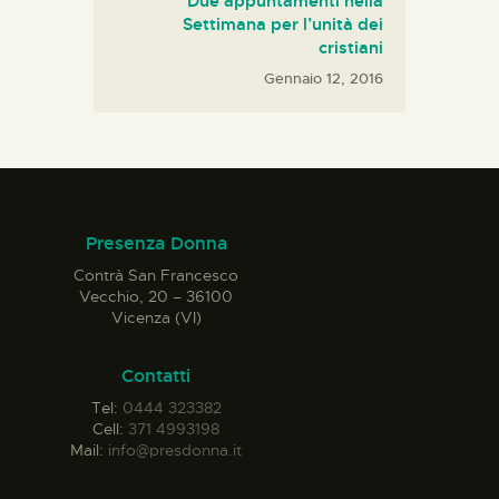
Due appuntamenti nella
Settimana per l’unità dei
cristiani
Gennaio 12, 2016
Presenza Donna
Contrà San Francesco
Vecchio, 20 – 36100
Vicenza (VI)
Contatti
Tel:
0444 323382
Cell:
371 4993198
Mail:
info@presdonna.it