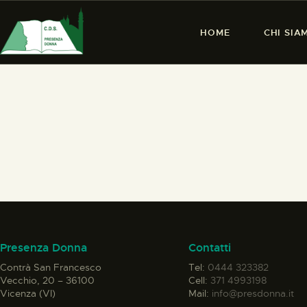
HOME
CHI SIA
Presenza Donna
Contatti
Contrà San Francesco
Tel:
0444 323382
Vecchio, 20 – 36100
Cell:
371 4993198
Vicenza (VI)
Mail:
info@presdonna.it