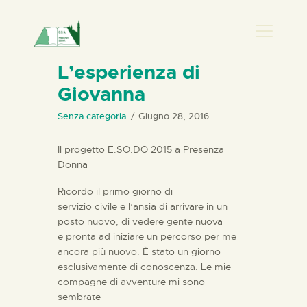
PRESENZA DONNA
L’esperienza di
Giovanna
HOME
CHI SIAMO
Senza categoria
Giugno 28, 2016
NEWS
Il progetto E.SO.DO 2015 a Presenza
PERCORSI
Donna
BIBLIOTECA
Ricordo il primo giorno di
ELISA SALERNO
servizio civile e l’ansia di arrivare in un
posto nuovo, di vedere gente nuova
CONTATTI
e pronta ad iniziare un percorso per me
ancora più nuovo. È stato un giorno
esclusivamente di conoscenza. Le mie
compagne di avventure mi sono
sembrate