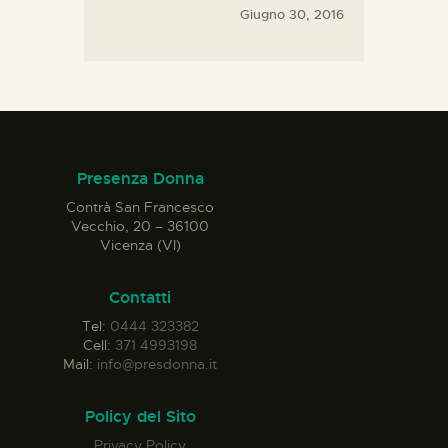
Giugno 30, 2016
Presenza Donna
Contrà San Francesco
Vecchio, 20 – 36100
Vicenza (VI)
Contatti
Tel:
0444 323382
Cell:
371 4993198
Mail:
info@presdonna.it
Policy del Sito
Privacy Policy