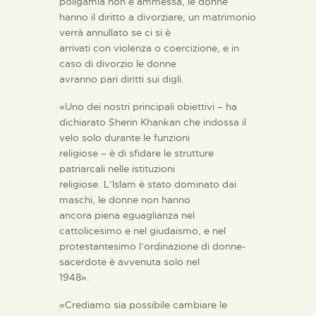
poligamia non è ammessa, le donne
hanno il diritto a divorziare, un matrimonio
verrà annullato se ci si è
arrivati con violenza o coercizione, e in
caso di divorzio le donne
avranno pari diritti sui digli.
«Uno dei nostri principali obiettivi – ha
dichiarato Sherin Khankan che indossa il
velo solo durante le funzioni
religiose – è di sfidare le strutture
patriarcali nelle istituzioni
religiose. L’Islam è stato dominato dai
maschi, le donne non hanno
ancora piena eguaglianza nel
cattolicesimo e nel giudaismo, e nel
protestantesimo l’ordinazione di donne-
sacerdote è avvenuta solo nel
1948».
«Crediamo sia possibile cambiare le