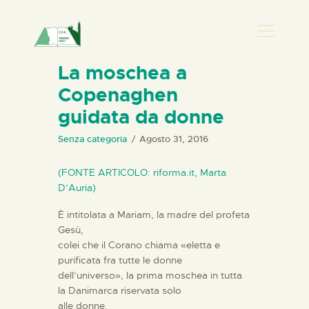
PRESENZA DONNA
La moschea a
Copenaghen
HOME
guidata da donne
CHI SIAMO
NEWS
Senza categoria
Agosto 31, 2016
PERCORSI
(FONTE ARTICOLO: riforma.it, Marta
BIBLIOTECA
D’Auria)
ELISA SALERNO
È intitolata a Mariam, la madre del profeta
CONTATTI
Gesù,
colei che il Corano chiama «eletta e
purificata fra tutte le donne
dell’universo», la prima moschea in tutta
la Danimarca riservata solo
alle donne.