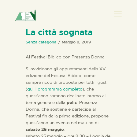
PRESENZA DONNA
La città sognata
HOME
Senza categoria
Maggio 8, 2019
CHI SIAMO
Al Festival Biblico con Presenza Donna
NEWS
Si avvicinano gli appuntamenti della XV
PERCORSI
edizione del Festival Biblico, come
BIBLIOTECA
sempre ricco di proposte per tutti i gusti
(
qui il programma completo
), che
ELISA SALERNO
quest’anno saranno declinate intorno al
CONTATTI
tema generale della
polis
. Presenza
Donna, che sostiene e partecipa al
Festival fin dalla prima edizione, propone
quest’anno un evento nel mattino di
sabato 25 maggio
.
sabato 25 maggio – ore 9.30 – Loggia del