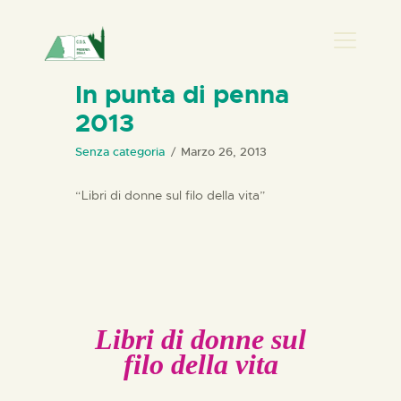
PRESENZA DONNA
In punta di penna
2013
HOME
CHI SIAMO
Senza categoria
Marzo 26, 2013
NEWS
“Libri di donne sul filo della vita”
PERCORSI
BIBLIOTECA
ELISA SALERNO
CONTATTI
Libri di donne sul
filo della vita