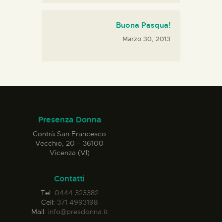
Buona Pasqua!
Marzo 30, 2013
Presenza Donna
Contrà San Francesco
Vecchio, 20 – 36100
Vicenza (VI)
Contatti
Tel:
0444 323382
Cell:
371 4993198
Mail:
info@presdonna.it