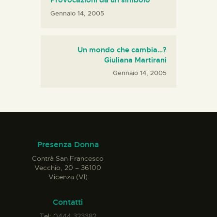
Provocazioni da un simbolo
Gennaio 14, 2005
Un mondo che cambia…?
Giuliana Martirani
Gennaio 14, 2005
Presenza Donna
Contrà San Francesco
Vecchio, 20 – 36100
Vicenza (VI)
Contatti
Tel:
0444 323382