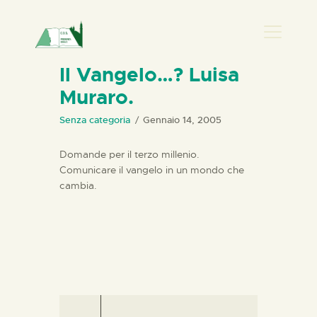
PRESENZA DONNA
Il Vangelo…? Luisa
Muraro.
HOME
CHI SIAMO
Senza categoria
Gennaio 14, 2005
NEWS
Domande per il terzo millenio.
PERCORSI
Comunicare il vangelo in un mondo che
cambia.
BIBLIOTECA
ELISA SALERNO
CONTATTI