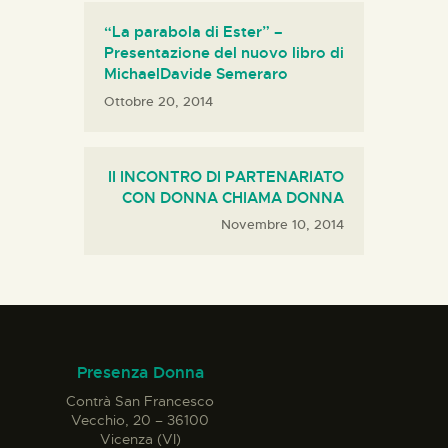
“La parabola di Ester” –
Presentazione del nuovo libro di
MichaelDavide Semeraro
Ottobre 20, 2014
II INCONTRO DI PARTENARIATO
CON DONNA CHIAMA DONNA
Novembre 10, 2014
Presenza Donna
Contrà San Francesco
Vecchio, 20 – 36100
Vicenza (VI)