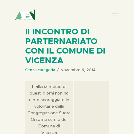
PRESENZA DONNA
II INCONTRO DI
PARTERNARIATO
HOME
CON IL COMUNE DI
CHI SIAMO
VICENZA
NEWS
PERCORSI
Senza categoria
Novembre 6, 2014
BIBLIOTECA
L’allerta meteo di
ELISA SALERNO
questi giorni non ha
CONTATTI
certo scoraggiato le
volontarie della
Congregazione Suore
Orsoline scm e del
Comune di
Vicenza