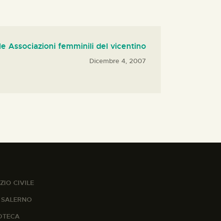
e Associazioni femminili del vicentino
Dicembre 4, 2007
ZIO CIVILE
A SALERNO
IOTECA