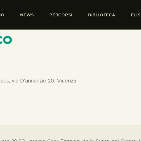
HOME
MO
NEWS
PERCORSI
BIBLIOTECA
ELI
CHI SIAMO
PRESENZA DONNA
co
NEWS
PERCORSI
BIBLIOTECA
us, via D’annunzio 20, Vicenza
ELISA SALERNO
CONTATTI