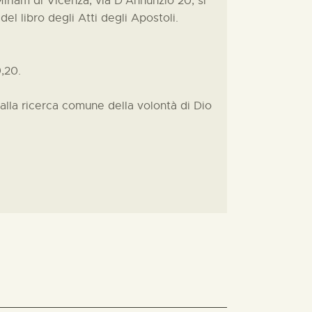
riam di Vicenza, via D’Annunzio 20, si
del libro degli Atti degli Apostoli.
9,20.
dalla ricerca comune della volontà di Dio