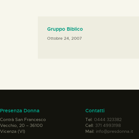
Gruppo Biblico
Ottobre 24, 2007
Presenza Donna
Contatti
Contrà San Francesco
Tel:
0444 323382
Vecchio, 20 – 36100
Cell:
371 4993198
Vicenza (VI)
Mail:
info@presdonna.it