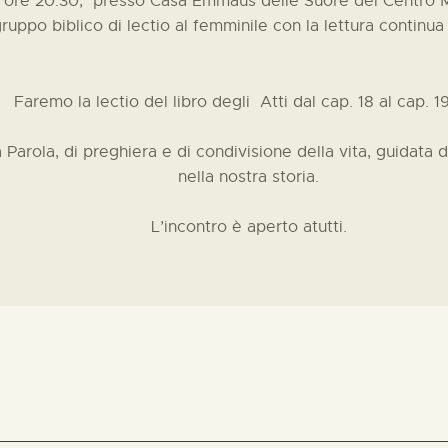
 ore 20.30, presso Casa Emmaus delle Suore del Centro Mi
gruppo biblico di lectio al femminile con la lettura continua 
Faremo la lectio del libro degli Atti dal cap. 18 al cap. 1
 Parola, di preghiera e di condivisione della vita, guidata 
nella nostra storia.
L’incontro è aperto atutti.