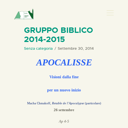
PRESENZA DONNA
GRUPPO BIBLICO
2014-2015
HOME
CHI SIAMO
Senza categoria
Settembre 30, 2014
NEWS
APOCALISSE
PERCORSI
BIBLIOTECA
Visioni dalla fine
ELISA SALERNO
per un nuovo inizio
CONTATTI
Macha Chmakoff,
Retable de l’Apocalypse
(particolare)
26 settembre
Ap 4-5