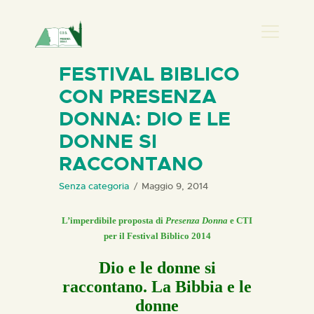
PRESENZA DONNA
FESTIVAL BIBLICO
CON PRESENZA
HOME
DONNA: DIO E LE
CHI SIAMO
DONNE SI
NEWS
RACCONTANO
PERCORSI
BIBLIOTECA
Senza categoria
Maggio 9, 2014
ELISA SALERNO
L’imperdibile proposta di
Presenza Donna
e CTI
CONTATTI
per il Festival Biblico 2014
Dio e le donne si
raccontano. La Bibbia e le
donne