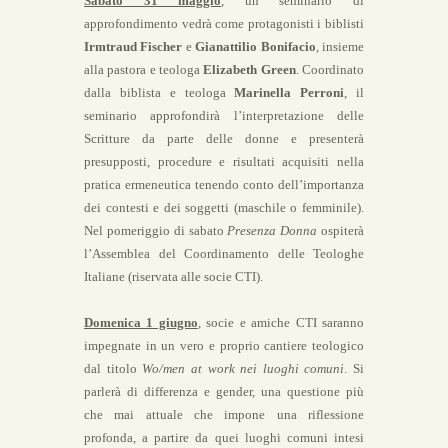
Sabato 31 maggio
, un seminario di
approfondimento vedrà come protagonisti i biblisti
Irmtraud Fischer
e
Gianattilio Bonifacio
, insieme
alla pastora e teologa
Elizabeth Green
. Coordinato
dalla biblista e teologa
Marinella Perroni
, il
seminario approfondirà l’interpretazione delle
Scritture da parte delle donne e presenterà
presupposti, procedure e risultati acquisiti nella
pratica ermeneutica tenendo conto dell’importanza
dei contesti e dei soggetti (maschile o femminile).
Nel pomeriggio di sabato
Presenza Donna
ospiterà
l’Assemblea del Coordinamento delle Teologhe
Italiane (riservata alle socie CTI).
Domenica 1 giugno
, socie e amiche CTI saranno
impegnate in un vero e proprio cantiere teologico
dal titolo
Wo/men at work nei luoghi comuni
. Si
parlerà di differenza e gender, una questione più
che mai attuale che impone una riflessione
profonda, a partire da quei luoghi comuni intesi