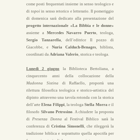
come posti frequentati insieme in senso teologico e
di
topoi
in senso retorico e letterario. Il pomeriggio
di domenica sarà dedicato alla presentazione del
progetto internazionale «La Bibbia e le donne»
assieme a
Mercedes Navarro Puerto
, teologa,
Sergio Tanzarella
, dell’editrice Il pozzo di
Giacobbe, e
Nuria Calduch-Benages
, biblista,
coordinati da
Adriana Valerio
, storica e teologa.
Lunedì 2 giugno
la Biblioteca Bertoliana, a
cinquecento anni della collocazione della
Madonna Sistina
di Raffaello, proporrà una
rilettura filosofica teologica e storico-artistica del
dipinto attraverso una tavola rotonda con la storica
dell’arte
Elena Filippi
, la teologa
Stella Morra
e il
filosofo
Silvano Petrosino
. A chiudere la proposta
di
Presenza Donna
al Festival Biblico sarà la
conferenza di
Cristina Simonelli
, che rileggerà la
tradizione biblica e soprattutto quella apocrifa per