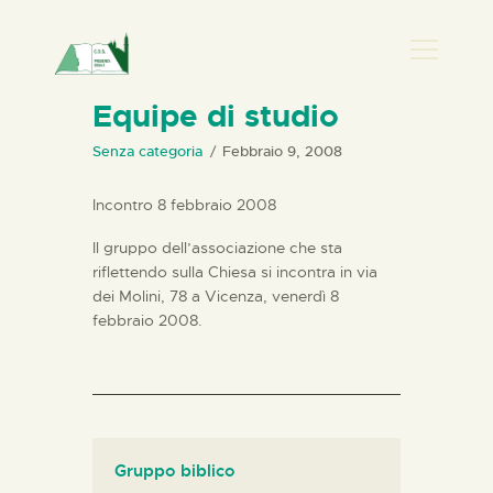
PRESENZA DONNA
Equipe di studio
HOME
Senza categoria
Febbraio 9, 2008
CHI SIAMO
Incontro 8 febbraio 2008
NEWS
Il gruppo dell’associazione che sta
PERCORSI
riflettendo sulla Chiesa si incontra in via
BIBLIOTECA
dei Molini, 78 a Vicenza, venerdì 8
febbraio 2008.
ELISA SALERNO
CONTATTI
Gruppo biblico