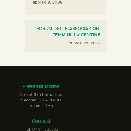
Febbraio 9, 2008
FORUM DELLE ASSOCIAZIONI
FEMMINILI VICENTINE
Febbraio 25, 2008
Presenza Donna
Contrà San Francesco
Vecchio, 20 – 36100
Vicenza (VI)
Contatti
Tel:
0444 323382