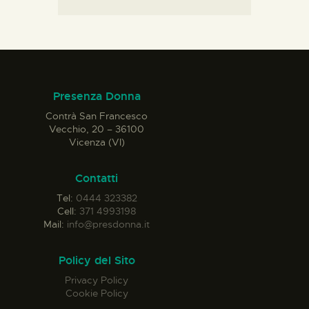
Presenza Donna
Contrà San Francesco
Vecchio, 20 – 36100
Vicenza (VI)
Contatti
Tel:
0444 323382
Cell:
371 4993198
Mail:
info@presdonna.it
Policy del Sito
Privacy Policy
Cookie Policy