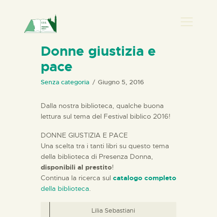
PRESENZA DONNA
Donne giustizia e
pace
HOME
CHI SIAMO
Senza categoria
Giugno 5, 2016
NEWS
Dalla nostra biblioteca, qualche buona
PERCORSI
lettura sul tema del Festival biblico 2016!
BIBLIOTECA
DONNE GIUSTIZIA E PACE
ELISA SALERNO
Una scelta tra i tanti libri su questo tema
della biblioteca di Presenza Donna,
CONTATTI
disponibili al prestito
!
Continua la ricerca sul
catalogo completo
della biblioteca
.
Lilia Sebastiani