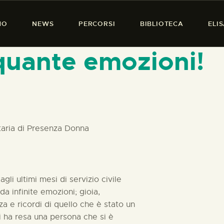
HOME
MO
NEWS
PERCORSI
BIBLIOTECA
ELI
CHI SIAMO
PRESENZA DONNA
 quante emozioni!
NEWS
PERCORSI
BIBLIOTECA
taria di Presenza Donna
ELISA SALERNO
CONTATTI
gli ultimi mesi di servizio civile
a infinite emozioni; gioia,
a e ricordi di quello che è stato un
mi ha resa una persona che si è