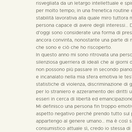
risvegliata da un letargo intellettuale e s
per molto tempo; in una frenetica routine 
stabilità lavorativa alla quale miro tutto
persona capace di avere degli interessi… D
d’oggi sono considerate una forma di pres
ancora convinta, nonostante una parte di m
che sono e ciò che ho riscoperto.
In questo anno mi sono ritrovata una perso
silenziosa guerriera di ideali che ai giorni
non possono più passare in secondo piano.
e incanalato nella mia sfera emotiva le te
statistiche di violenza, discriminazione di 
per lo straniero e azzeramento dei diritti u
esseri in cerca di libertà ed emancipazion
Mi definisco una persona fin troppo emot
aspetto negativo perché prendo tutto sul 
appartengo al genere umano… ma è così s
consumistico attuale sì, credo io stessa di