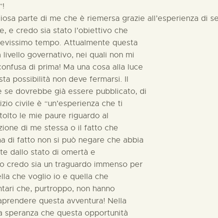
”!
liosa parte di me che è riemersa grazie all’esperienza di se
e, e credo sia stato l’obiettivo che
revissimo tempo. Attualmente questa
livello governativo, nei quali non mi
nfusa di prima! Ma una cosa alla luce
ta possibilità non deve fermarsi. Il
 se dovrebbe già essere pubblicato, di
izio civile è “un’esperienza che ti
tolto le mie paure riguardo al
zione di me stessa o il fatto che
ma di fatto non si può negare che abbia
te dallo stato di omertà e
sto credo sia un traguardo immenso per
la che voglio io e quella che
ontari che, purtroppo, non hanno
raprendere questa avventura! Nella
lla speranza che questa opportunità