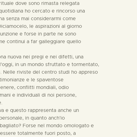
pirituale dove sono rimasta relegata
quotidiana ho cercato e rincorso una
ra ma senza mai considerarmi come
iciamocelo, le aspirazioni al giorno
unzione e forse in parte ne sono
e continui a far galleggiare quello
na nuova nei pregi e nei difetti, una
 d’oggi, in un mondo sfruttato e tormentato,
 Nelle riviste del centro studi ho appreso
stimonianze e le spaventose
genere, conflitti mondiali, odio
mani e individuali di noi persone,
e.
iva e questo rappresenta anche un
personale, in quanto anch’io
bagliato? Forse nel mondo omologato e
 essere totalmente fuori posto, a