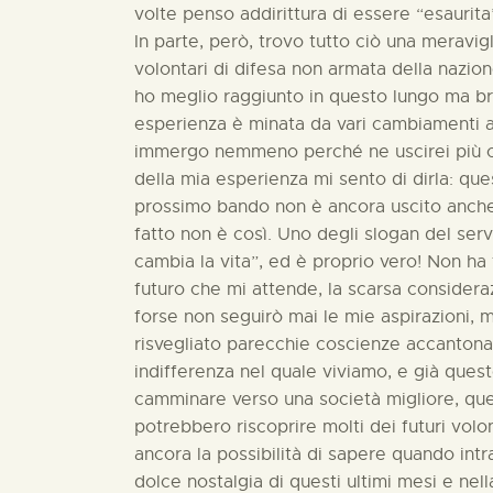
volte penso addirittura di essere “esaurita
In parte, però, trovo tutto ciò una meravig
volontari di difesa non armata della nazion
ho meglio raggiunto in questo lungo ma b
esperienza è minata da vari cambiamenti a 
immergo nemmeno perché ne uscirei più co
della mia esperienza mi sento di dirla: ques
prossimo bando non è ancora uscito anche
fatto non è così. Uno degli slogan del serv
cambia la vita”, ed è proprio vero! Non ha 
futuro che mi attende, la scarsa considera
forse non seguirò mai le mie aspirazioni, 
risvegliato parecchie coscienze accantona
indifferenza nel quale viviamo, e già que
camminare verso una società migliore, quel
potrebbero riscoprire molti dei futuri vol
ancora la possibilità di sapere quando int
dolce nostalgia di questi ultimi mesi e ne