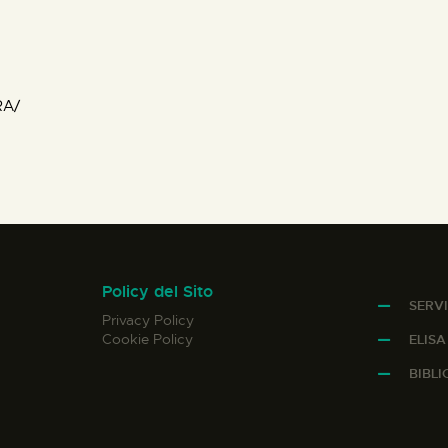
RA/
Policy del Sito
SERVI
Privacy Policy
Cookie Policy
ELIS
BIBL