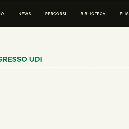
HOME
MO
NEWS
PERCORSI
BIBLIOTECA
ELI
CHI SIAMO
PRESENZA DONNA
NEWS
PERCORSI
NGRESSO UDI
BIBLIOTECA
ELISA SALERNO
CONTATTI