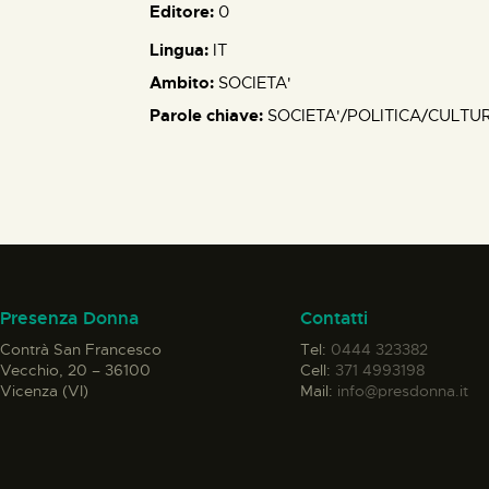
Editore:
0
Lingua:
IT
Ambito:
SOCIETA'
Parole chiave:
SOCIETA'/POLITICA/CULTU
Presenza Donna
Contatti
Contrà San Francesco
Tel:
0444 323382
Vecchio, 20 – 36100
Cell:
371 4993198
Vicenza (VI)
Mail:
info@presdonna.it