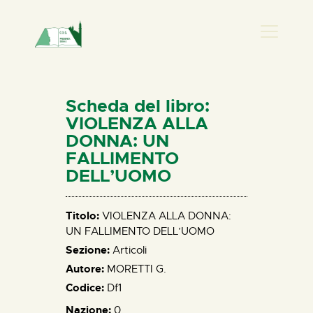
PRESENZA DONNA
HOME
Scheda del libro:
CHI SIAMO
VIOLENZA ALLA
DONNA: UN
NEWS
FALLIMENTO
PERCORSI
DELL’UOMO
BIBLIOTECA
ELISA SALERNO
Titolo:
VIOLENZA ALLA DONNA:
CONTATTI
UN FALLIMENTO DELL’UOMO
Sezione:
Articoli
Autore:
MORETTI G.
Codice:
Df1
Nazione:
0