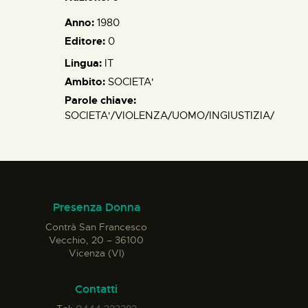
Anno:
1980
Editore:
0
Lingua:
IT
Ambito:
SOCIETA'
Parole chiave:
SOCIETA'/VIOLENZA/UOMO/INGIUSTIZIA/
Presenza Donna
Contrà San Francesco
Vecchio, 20 – 36100
Vicenza (VI)
Contatti