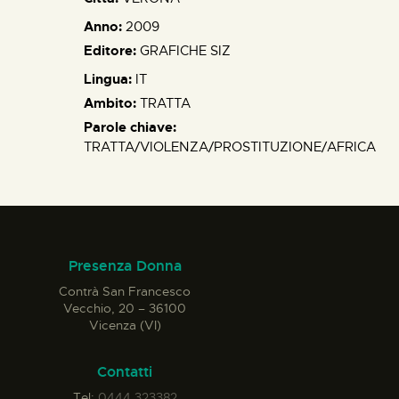
Anno:
2009
Editore:
GRAFICHE SIZ
Lingua:
IT
Ambito:
TRATTA
Parole chiave:
TRATTA/VIOLENZA/PROSTITUZIONE/AFRICA
Presenza Donna
Contrà San Francesco
Vecchio, 20 – 36100
Vicenza (VI)
Contatti
Tel:
0444 323382