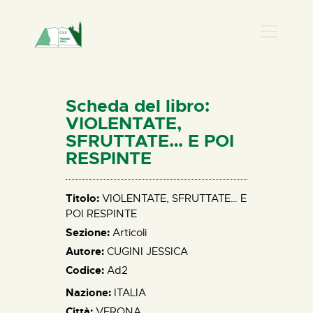
PRESENZA DONNA
HOME
Scheda del libro:
CHI SIAMO
VIOLENTATE,
SFRUTTATE… E POI
NEWS
RESPINTE
PERCORSI
BIBLIOTECA
Titolo:
VIOLENTATE, SFRUTTATE… E
ELISA SALERNO
POI RESPINTE
CONTATTI
Sezione:
Articoli
Autore:
CUGINI JESSICA
Codice:
Ad2
Nazione:
ITALIA
Città:
VERONA