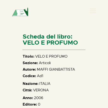
PRESENZA DON
HOME
Scheda del libro:
CHI SIAMO
VELO E PROFUMO
NEWS
PERCORSI
Titolo:
VELO E PROFUMO
Sezione:
Articoli
BIBLIOTECA
Autore:
MAFFI GIANBATTISTA
ELISA SALERNO
Codice:
Ad1
CONTATTI
Nazione:
ITALIA
Città:
VERONA
Anno:
2006
Editore:
0