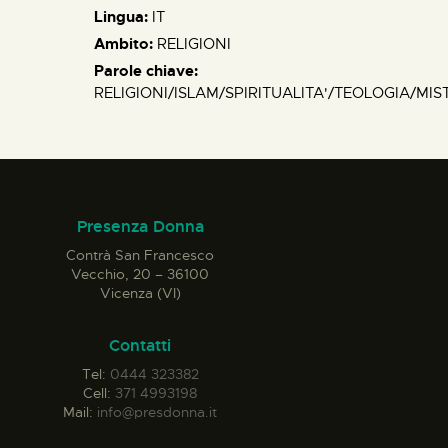
Lingua:
IT
Ambito:
RELIGIONI
Parole chiave:
RELIGIONI/ISLAM/SPIRITUALITA'/TEOLOGIA/MI
Presenza Donna
Contrà San Francesco
Vecchio, 20 – 36100
Vicenza (VI)
Contatti
Tel:
0444 323382
Cell:
371 4993198
Mail:
info@presdonna.it