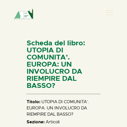
PRESENZA DONNA
HOME
Scheda del libro:
CHI SIAMO
UTOPIA DI
COMUNITA’.
NEWS
EUROPA: UN
PERCORSI
INVOLUCRO DA
BIBLIOTECA
RIEMPIRE DAL
BASSO?
ELISA SALERNO
CONTATTI
Titolo:
UTOPIA DI COMUNITA’.
EUROPA: UN INVOLUCRO DA
RIEMPIRE DAL BASSO?
Sezione:
Articoli