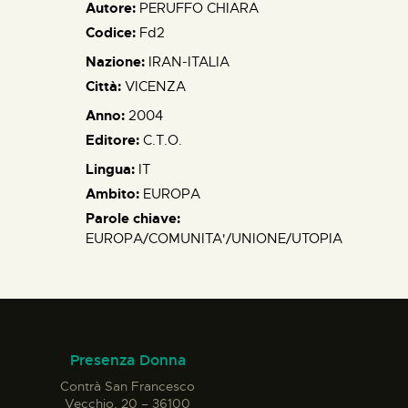
Autore:
PERUFFO CHIARA
Codice:
Fd2
Nazione:
IRAN-ITALIA
Città:
VICENZA
Anno:
2004
Editore:
C.T.O.
Lingua:
IT
Ambito:
EUROPA
Parole chiave:
EUROPA/COMUNITA'/UNIONE/UTOPIA
Presenza Donna
Contrà San Francesco
Vecchio, 20 – 36100