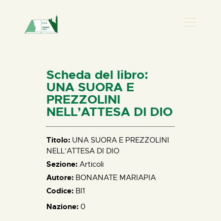
PRESENZA DONNA
HOME
Scheda del libro:
CHI SIAMO
UNA SUORA E
PREZZOLINI
NEWS
NELL’ATTESA DI DIO
PERCORSI
BIBLIOTECA
Titolo:
UNA SUORA E PREZZOLINI
ELISA SALERNO
NELL’ATTESA DI DIO
CONTATTI
Sezione:
Articoli
Autore:
BONANATE MARIAPIA
Codice:
BI1
Nazione:
0