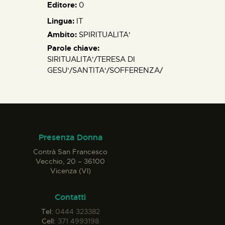
Editore:
0
Lingua:
IT
Ambito:
SPIRITUALITA'
Parole chiave:
SIRITUALITA'/TERESA DI
GESU'/SANTITA'/SOFFERENZA/
Presenza Donna
Contrà San Francesco
Vecchio, 20 – 36100
Vicenza (VI)
Contatti
Tel:
0444 323382
Cell:
371 4993198