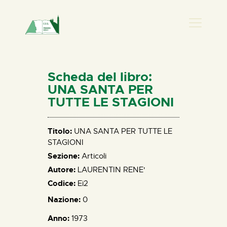
PRESENZA DONNA
HOME
Scheda del libro:
CHI SIAMO
UNA SANTA PER
TUTTE LE STAGIONI
NEWS
PERCORSI
Titolo:
UNA SANTA PER TUTTE LE
BIBLIOTECA
STAGIONI
ELISA SALERNO
Sezione:
Articoli
CONTATTI
Autore:
LAURENTIN RENE'
Codice:
Ei2
Nazione:
0
Anno:
1973