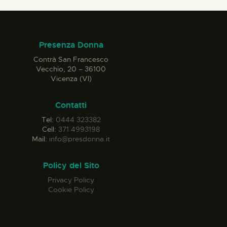
Presenza Donna
Contrà San Francesco
Vecchio, 20 – 36100
Vicenza (VI)
Contatti
Tel:
0444 323382
Cell:
371 4993198
Mail:
info@presdonna.it
Policy del Sito
Privacy Policy
Cookie Policy