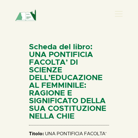
PRESENZA DONNA
HOME
Scheda del libro:
CHI SIAMO
UNA PONTIFICIA
FACOLTA’ DI
NEWS
SCIENZE
PERCORSI
DELL’EDUCAZIONE
BIBLIOTECA
AL FEMMINILE:
RAGIONE E
ELISA SALERNO
SIGNIFICATO DELLA
CONTATTI
SUA COSTITUZIONE
NELLA CHIE
Titolo:
UNA PONTIFICIA FACOLTA’