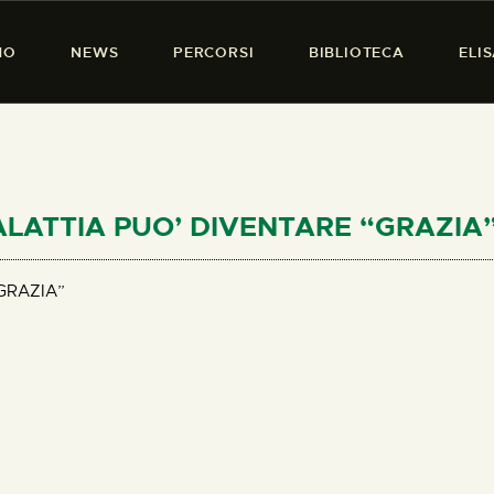
HOME
MO
NEWS
PERCORSI
BIBLIOTECA
ELI
CHI SIAMO
PRESENZA DONNA
NEWS
PERCORSI
MALATTIA PUO’ DIVENTARE “GRAZIA
BIBLIOTECA
GRAZIA”
ELISA SALERNO
CONTATTI