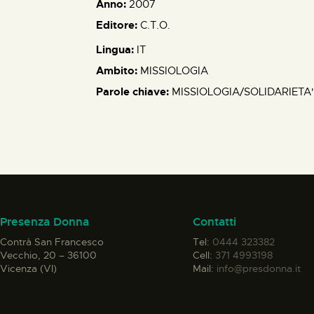
Anno:
2007
Editore:
C.T.O.
Lingua:
IT
Ambito:
MISSIOLOGIA
Parole chiave:
MISSIOLOGIA/SOLIDARIET
Presenza Donna
Contatti
Contrà San Francesco
Tel:
0444 323382
Vecchio, 20 – 36100
Cell:
371 4993198
Vicenza (VI)
Mail:
info@presdonna.it