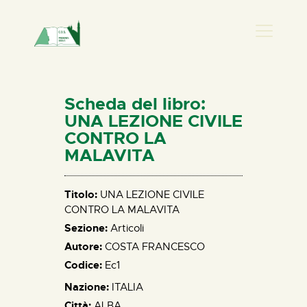
PRESENZA DONNA
HOME
Scheda del libro:
CHI SIAMO
UNA LEZIONE CIVILE
CONTRO LA
NEWS
MALAVITA
PERCORSI
BIBLIOTECA
Titolo:
UNA LEZIONE CIVILE
ELISA SALERNO
CONTRO LA MALAVITA
CONTATTI
Sezione:
Articoli
Autore:
COSTA FRANCESCO
Codice:
Ec1
Nazione:
ITALIA
Città:
ALBA