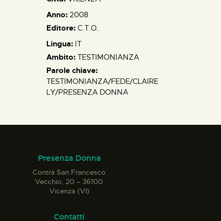
Anno:
2008
Editore:
C.T.O.
Lingua:
IT
Ambito:
TESTIMONIANZA
Parole chiave:
TESTIMONIANZA/FEDE/CLAIRE
LY/PRESENZA DONNA
Presenza Donna
Contrà San Francesco
Vecchio, 20 – 36100
Vicenza (VI)
Contatti