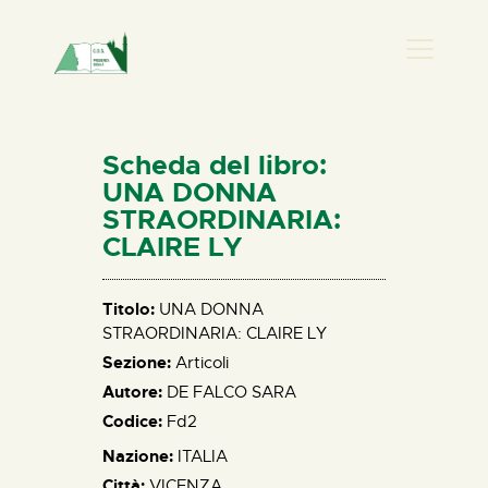
PRESENZA DONNA
HOME
Scheda del libro:
CHI SIAMO
UNA DONNA
STRAORDINARIA:
NEWS
CLAIRE LY
PERCORSI
BIBLIOTECA
Titolo:
UNA DONNA
ELISA SALERNO
STRAORDINARIA: CLAIRE LY
CONTATTI
Sezione:
Articoli
Autore:
DE FALCO SARA
Codice:
Fd2
Nazione:
ITALIA
Città:
VICENZA