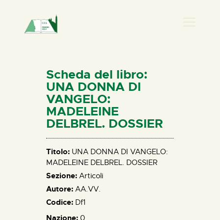
PRESENZA DONNA
HOME
Scheda del libro:
CHI SIAMO
UNA DONNA DI
VANGELO:
NEWS
MADELEINE
PERCORSI
DELBREL. DOSSIER
BIBLIOTECA
ELISA SALERNO
Titolo:
UNA DONNA DI VANGELO:
CONTATTI
MADELEINE DELBREL. DOSSIER
Sezione:
Articoli
Autore:
AA.VV.
Codice:
Df1
Nazione:
0